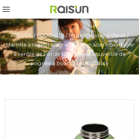
ACCUEIL
/
PRODUITS
/
Bouteille pour enfants
/
Marmite à ragoût pour enfants en acier inoxydable
à ventre de Pot de 600 ml avec couvercle de
poignée à bouton verrouillable