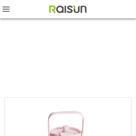
ACCUEIL
/
PRODUITS
/
Nouveau produit
/
Gobelet
de voyage isolé sous vide à double paroi en acier
inoxydable de 40 oz 1200 ml avec couvercle à
double attraction magnétique