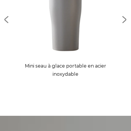
on
Mini seau à glace portable en acier
B
inoxydable