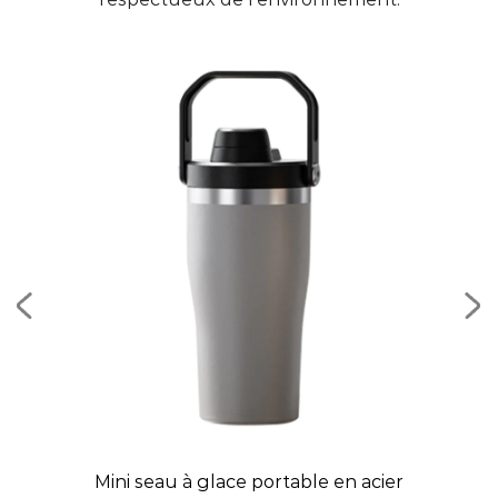
on
Mini seau à glace portable en acier
B