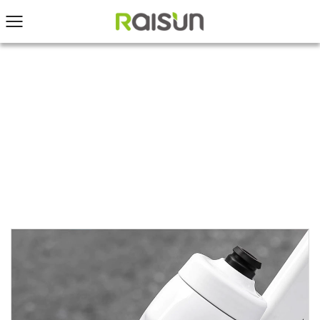
ACCUEIL
/
PRODUITS
/
Bouteille de sport
/
Bouteille d'eau de sport de conception concave