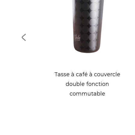
cle
Mini seau à glace portable
en acier inoxydable