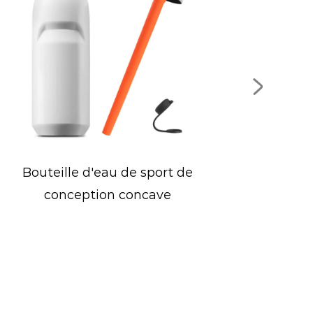
Bouteille de sport à
Tas
couvercle rabattable à large
t
ouverture
d'
ino
d