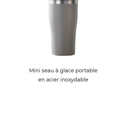
Bouteille d'eau de sport de
conception concave