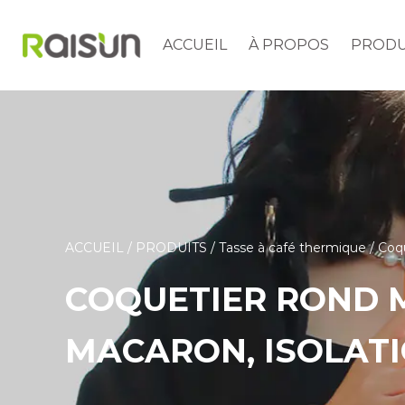
ACCUEIL
À PROPOS
PRODU
ACCUEIL
/
PRODUITS
/
Tasse à café thermique
/
Coqu
COQUETIER ROND M
MACARON, ISOLATI