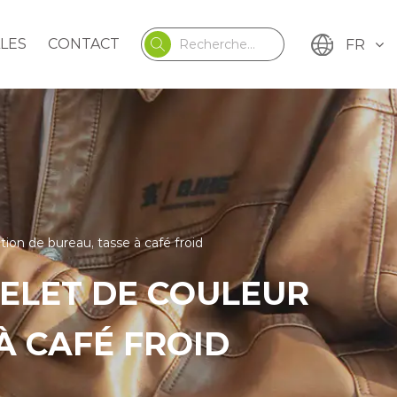
LES
CONTACT
FR
ion de bureau, tasse à café froid
ELET DE COULEUR
À CAFÉ FROID