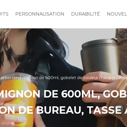
ITS
PERSONNALISATION
DURABILITÉ
NOUVEL
etier rond mignon de 600ml, gobelet de couleur macaron, isolat
IGNON DE 600ML, GOB
ON DE BUREAU, TASSE 