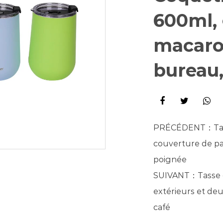
600ml, 
macaron
bureau,
PRÉCÉDENT：
Ta
couverture de pai
poignée
SUIVANT：
Tasse 
extérieurs et deu
café