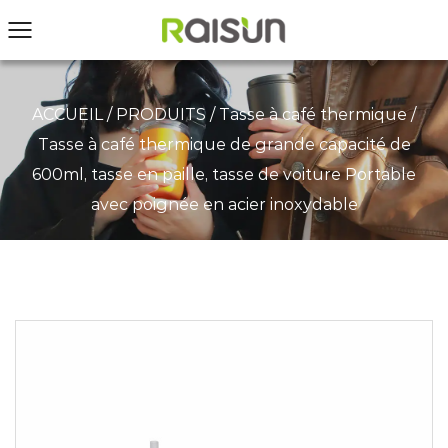
ACCUEIL
/
PRODUITS
/
Tasse à café thermique
/
Tasse à café thermique de grande capacité de
600ml, tasse en paille, tasse de voiture Portable
avec poignée en acier inoxydable