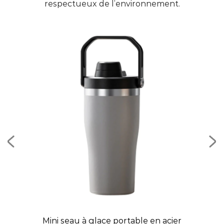
respectueux de l’environnement.
on
Mini seau à glace portable en acier
B